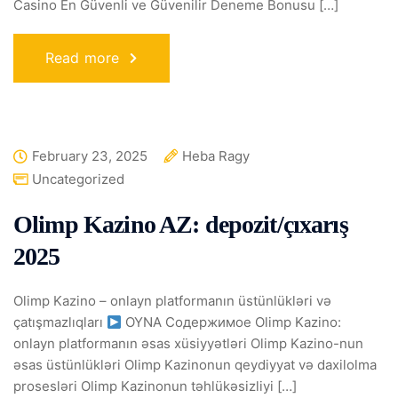
Casino En Güvenli ve Güvenilir Deneme Bonusu […]
Read more
February 23, 2025
Heba Ragy
Uncategorized
Olimp Kazino AZ: depozit/çıxarış
2025
Olimp Kazino – onlayn platformanın üstünlükləri və
çatışmazlıqları
OYNA Содержимое Olimp Kazino:
onlayn platformanın əsas xüsiyyətləri Olimp Kazino-nun
əsas üstünlükləri Olimp Kazinonun qeydiyyat və daxilolma
prosesləri Olimp Kazinonun təhlükəsizliyi […]