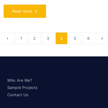
Read more
1
2
3
4
5
6
Who Are We?
Sample Projects
Contact Us