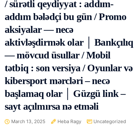
/ sürətli qeydiyyat : addım-
addım bələdçi bu gün / Promo
aksiyalar — necə
aktivləşdirmək olar │ Bankçılıq
— mövcud üsullar / Mobil
tətbiq : son versiya / Oyunlar və
kibersport mərcləri – necə
başlamaq olar │ Güzgü link –
sayt açılmırsa nə etməli
March 13, 2025
Heba Ragy
Uncategorized