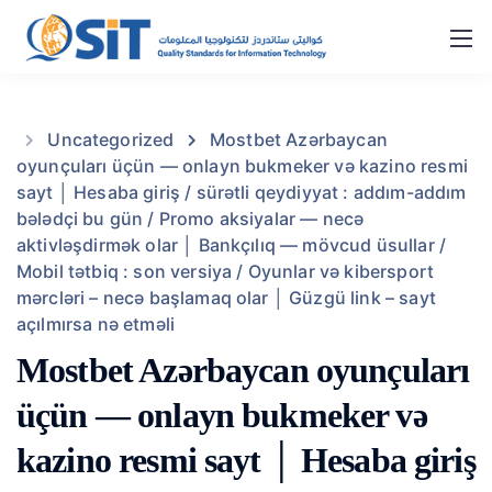
Uncategorized
Mostbet Azərbaycan
oyunçuları üçün — onlayn bukmeker və kazino resmi
sayt │ Hesaba giriş / sürətli qeydiyyat : addım-addım
bələdçi bu gün / Promo aksiyalar — necə
aktivləşdirmək olar │ Bankçılıq — mövcud üsullar /
Mobil tətbiq : son versiya / Oyunlar və kibersport
mərcləri – necə başlamaq olar │ Güzgü link – sayt
açılmırsa nə etməli
Mostbet Azərbaycan oyunçuları
üçün — onlayn bukmeker və
kazino resmi sayt │ Hesaba giriş