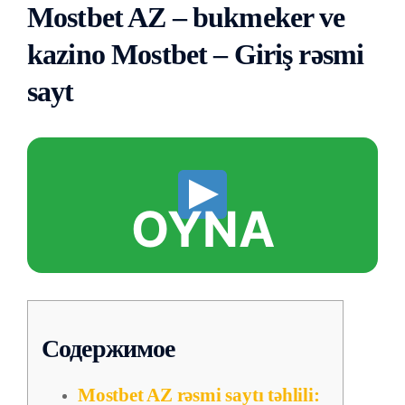
Mostbet AZ – bukmeker ve
kazino Mostbet – Giriş rəsmi
sayt
OYNA
Содержимое
Mostbet AZ rəsmi saytı təhlili: