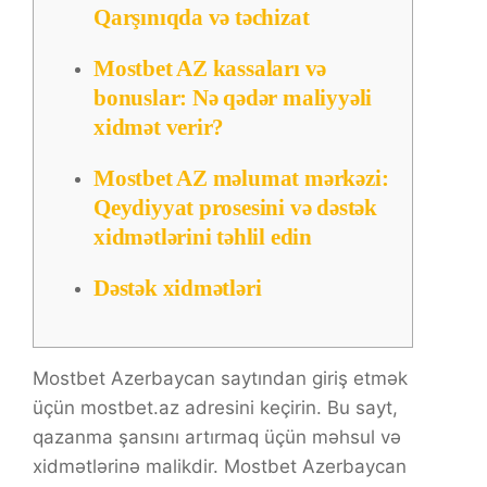
Qarşınıqda və təchizat
Mostbet AZ kassaları və
bonuslar: Nə qədər maliyyəli
xidmət verir?
Mostbet AZ məlumat mərkəzi:
Qeydiyyat prosesini və dəstək
xidmətlərini təhlil edin
Dəstək xidmətləri
Mostbet Azerbaycan saytından giriş etmək
üçün mostbet.az adresini keçirin. Bu sayt,
qazanma şansını artırmaq üçün məhsul və
xidmətlərinə malikdir. Mostbet Azerbaycan