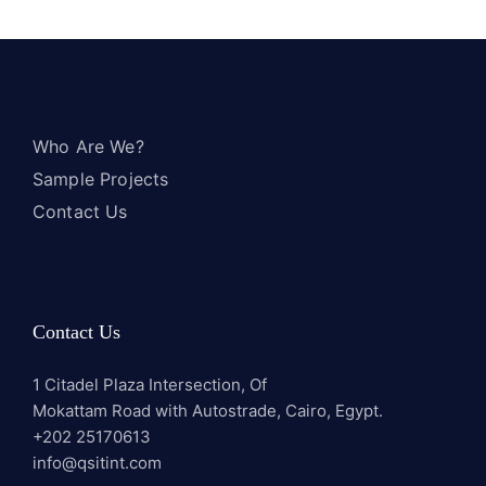
Who Are We?
Sample Projects
Contact Us
Contact Us
1 Citadel Plaza Intersection, Of
Mokattam Road with Autostrade, Cairo, Egypt.
+202 25170613
info@qsitint.com