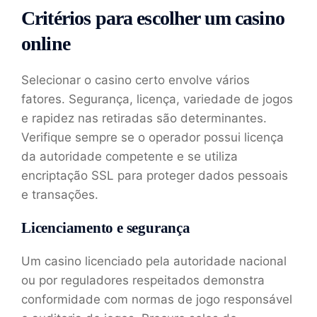
Critérios para escolher um casino
online
Selecionar o casino certo envolve vários
fatores. Segurança, licença, variedade de jogos
e rapidez nas retiradas são determinantes.
Verifique sempre se o operador possui licença
da autoridade competente e se utiliza
encriptação SSL para proteger dados pessoais
e transações.
Licenciamento e segurança
Um casino licenciado pela autoridade nacional
ou por reguladores respeitados demonstra
conformidade com normas de jogo responsável