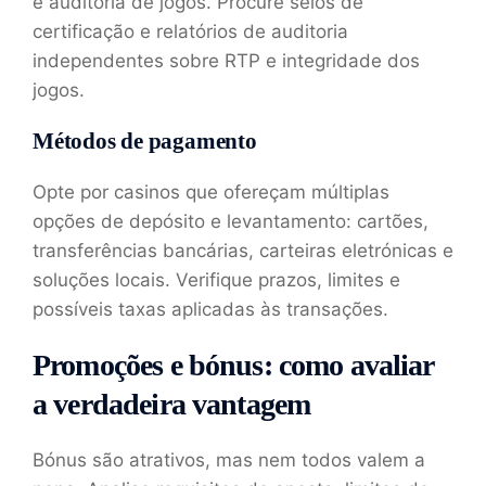
e auditoria de jogos. Procure selos de
certificação e relatórios de auditoria
independentes sobre RTP e integridade dos
jogos.
Métodos de pagamento
Opte por casinos que ofereçam múltiplas
opções de depósito e levantamento: cartões,
transferências bancárias, carteiras eletrónicas e
soluções locais. Verifique prazos, limites e
possíveis taxas aplicadas às transações.
Promoções e bónus: como avaliar
a verdadeira vantagem
Bónus são atrativos, mas nem todos valem a