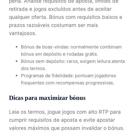
pena. Analise requisitos de aposta, limites de
retirada e jogos excluídos antes de aceitar
qualquer oferta. Bónus com requisitos baixos e
prazos razoáveis costumam ser mais
vantajosos.
Bónus de boas-vindas: normalmente combinam
bónus em depósito e rodadas grátis.
Bónus sem depósito: raros, exigem leitura atenta
dos termos.
Programas de fidelidade: pontuam jogadores
frequentes com recompensas progressivas.
Dicas para maximizar bónus
Leia os termos, jogue jogos com alto RTP para
cumprir requisitos de aposta e evite apostar
valores máximos que possam invalidar o bónus.