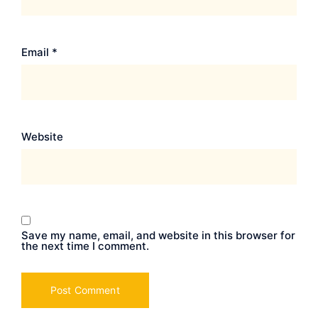
Email
*
Website
Save my name, email, and website in this browser for
the next time I comment.