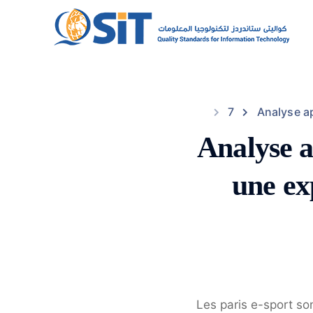
7
Analyse ap
Analyse a
une ex
Les paris e-sport so