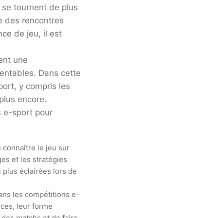
 se tournent de plus
ne des rencontres
ce de jeu, il est
tent une
rentables. Dans cette
ort, y compris les
 plus encore.
s e-sport pour
 connaître le jeu sur
es et les stratégies
 plus éclairées lors de
ans les compétitions e-
nces, leur forme
 des matchs et de faire