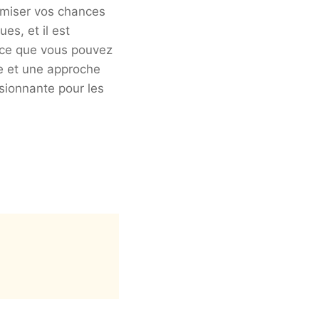
ximiser vos chances
es, et il est
e ce que vous pouvez
e et une approche
ssionnante pour les