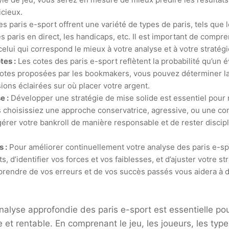
icieux.
s paris e-sport offrent une variété de types de paris, tels que l
es paris en direct, les handicaps, etc. Il est important de comp
 celui qui correspond le mieux à votre analyse et à votre stratég
tes :
Les cotes des paris e-sport reflètent la probabilité qu’un
cotes proposées par les bookmakers, vous pouvez déterminer la 
ions éclairées sur où placer votre argent.
e :
Développer une stratégie de mise solide est essentiel pour r
 choisissiez une approche conservatrice, agressive, ou une co
gérer votre bankroll de manière responsable et de rester discip
s :
Pour améliorer continuellement votre analyse des paris e-spor
ts, d’identifier vos forces et vos faiblesses, et d’ajuster votre st
endre de vos erreurs et de vos succès passés vous aidera à d
nalyse approfondie des paris e-sport est essentielle p
e et rentable. En comprenant le jeu, les joueurs, les type