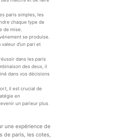
es paris simples, les
rendre chaque type de
ie de mise.
 événement se produise.
valeur d’un pari et
éussir dans les paris
mbinaison des deux, il
liné dans vos décisions
t, il est crucial de
ratégie en
evenir un parieur plus
our une expérience de
s de paris, les cotes,