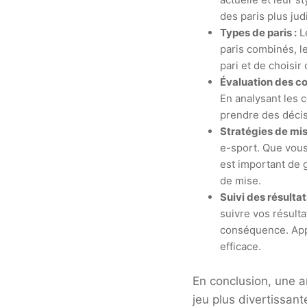
des paris plus jud
Types de paris :
Le
paris combinés, l
pari et de choisir
Évaluation des co
En analysant les 
prendre des décis
Stratégies de mis
e-sport. Que vous
est important de 
de mise.
Suivi des résultat
suivre vos résulta
conséquence. Appr
efficace.
En conclusion, une a
jeu plus divertissant