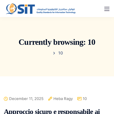
Currently browsing: 10
10
December 11, 2025
Heba Ragy
10
Approccio sicuro e responsabile ai