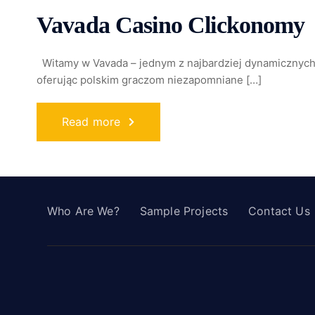
Vavada Casino Clickonomy
Witamy w Vavada – jednym z najbardziej dynamicznych i
oferując polskim graczom niezapomniane […]
Read more
Who Are We?
Sample Projects
Contact Us