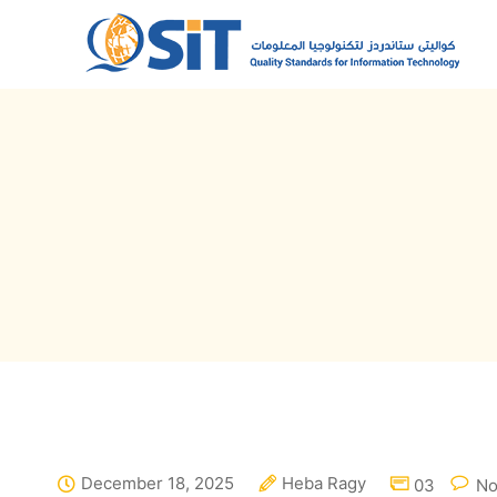
December 18, 2025
Heba Ragy
03
No